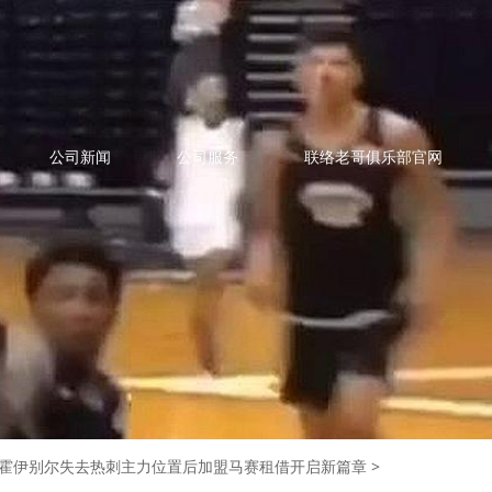
公司新闻
公司服务
联络老哥俱乐部官网
霍伊别尔失去热刺主力位置后加盟马赛租借开启新篇章
>