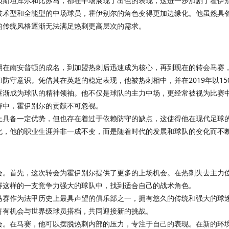
贝斯坦库尔和比苏马，都在中场展现了出色的表现，这进一步加剧了霍伊
技术型和全能型的中场球员，霍伊别尔的角色变得更加边缘化。他虽然具
的传统风格逐渐无法满足热刺更高层次的需求。
期在南安普顿的成名，到加盟热刺后迅速成为核心，再到现在的转会马赛
防守意识。凭借其在英超的稳定表现，他被热刺相中，并在2019年以15
渐成为球队的精神领袖。他不仅是球队的主力中场，更经常被视为比赛中
赛中，霍伊别尔的贡献不可忽视。
上具备一定优势，但也存在着过于依赖防守的缺点，这使得他在现代足球
此，他的职业生涯并非一成不变，而是随着时代的发展和球队的变化而不
会。首先，这次转会为霍伊别尔提供了更多的上场机会。在热刺失去主力
赛这样的一支竞争力强大的球队中，找到适合自己的战术角色。
马赛作为法甲历史上最具声望的俱乐部之一，拥有悠久的传统和强大的球
将有机会与世界级球员搭档，共同迎接新的挑战。
会。在马赛，他可以摆脱热刺内部的压力，专注于自己的表现。在新的环