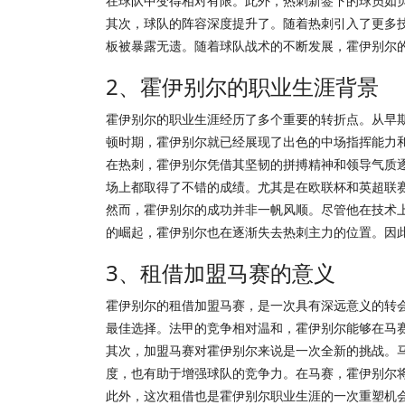
在球队中变得相对有限。此外，热刺新签下的球员如
其次，球队的阵容深度提升了。随着热刺引入了更多
板被暴露无遗。随着球队战术的不断发展，霍伊别尔
2、霍伊别尔的职业生涯背景
霍伊别尔的职业生涯经历了多个重要的转折点。从早
顿时期，霍伊别尔就已经展现了出色的中场指挥能力和
在热刺，霍伊别尔凭借其坚韧的拼搏精神和领导气质逐
场上都取得了不错的成绩。尤其是在欧联杯和英超联
然而，霍伊别尔的成功并非一帆风顺。尽管他在技术
的崛起，霍伊别尔也在逐渐失去热刺主力的位置。因
3、租借加盟马赛的意义
霍伊别尔的租借加盟马赛，是一次具有深远意义的转
最佳选择。法甲的竞争相对温和，霍伊别尔能够在马
其次，加盟马赛对霍伊别尔来说是一次全新的挑战。
度，也有助于增强球队的竞争力。在马赛，霍伊别尔
此外，这次租借也是霍伊别尔职业生涯的一次重塑机