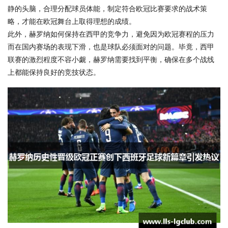
静的头脑，合理分配球员体能，制定符合欧冠比赛要求的战术策
略，才能在欧冠舞台上取得理想的成绩。
此外，赫罗纳如何保持在西甲的竞争力，避免因为欧冠赛程的压力
而在国内赛场的表现下滑，也是球队必须面对的问题。毕竟，西甲
联赛的激烈程度不容小觑，赫罗纳需要找到平衡，确保在多个战线
上都能保持良好的竞技状态。