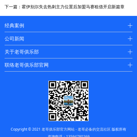
下一篇：霍伊别尔失去热刺主力位置后加盟马赛租借开启新篇章
经典案例
公司新闻
关于老哥俱乐部
联络老哥俱乐部官网
Copyright © 2021
老哥俱乐部官方网站 - 老哥必备的交流社区
版权所有
咨询电话：
13594780269