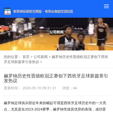
To
na
您的位置：
首页
>
公司新闻
>
赫罗纳历史性晋级欧冠正赛创下西班
牙足球新篇章引发热议
>
赫罗纳历史性晋级欧冠正赛创下西班牙足球新篇章引
发热议
更新时间： 2026-05-16 09:31:21
浏览：44
赫罗纳足球俱乐部近年来的崛起可谓是西班牙足球历史中的一大亮
点，尤其是在2023-2024赛季，赫罗纳凭借其优异的表现，成功晋