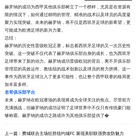
赫罗纳的成功为西甲其他俱乐部树立了一个榜样，尤其是在资源有
限的情况下，如何通过精明的管理、精准的战术以及球员的高度凝
聚力实现突破。未来的赫罗纳，将不仅是西班牙足球的新希望，更
可能成为欧洲足球的新兴力量。
总结：
赫罗纳的历史性晋级欧冠正赛，标志着西班牙足球的又一次历史性
突破。这一突破不仅代表了赫罗纳俱乐部自身的成长，也为西班牙
足球带来了新的动力。赫罗纳成功晋级欧冠的背后，离不开俱乐部
管理层的高效运作、教练组的战术创新以及球员的努力拼搏。这一
事件为西班牙足球注入了更多可能性，也让整个西甲联赛的格局更
加丰富多样。
老哥俱乐部平台
未来，赫罗纳在欧冠赛场的表现将成为全球关注的焦点。尽管前方
充满挑战，但赫罗纳的成功证明了足球世界中不仅只有传统豪门能
够称霸。赫罗纳的成功之路或许为其他俱乐部提供了�
上一篇：费城联合主场狂胜纽约城FC 展现美职联强势攻防魅力