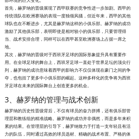
部环境的巨大变化。
首先，赫罗纳的晋级展现了西甲联赛的竞争性进一步加剧。西甲的
传统强队在欧洲赛场的表现一度独领风骚，但近年来，西甲的其他
球队也在不断进步，尤其是赫罗纳这样的小俱乐部。赫罗纳的成功
激励了其他俱乐部，表明即使是相对较小的俱乐部，只要管理得
当、战术安排合理，同样可以在西甲甚至欧洲赛场上占据一席之
地。
其次，赫罗纳的晋级对于西班牙足球的国际形象提升具有重要作
用。在全球足球的舞台上，西班牙足球一直处于世界足坛的顶尖行
列，赫罗纳的成功意味着西甲的影响力不仅仅体现在豪门之间的争
夺，也包括了更多中小俱乐部的崛起。这种多样化的竞争将为西班
牙足球在未来的国际舞台上创造更多的机会。
3、赫罗纳的管理与战术创新
赫罗纳的历史性晋级背后，不仅有球员的奋力拼搏，还有俱乐部管
理层和教练组的精准战略。赫罗纳的成功并非偶然，而是多年来积
累的结果。在管理层的引导下，赫罗纳致力于打造一支年轻且有活
力的队伍，同时通过高效的球员选材、精确的战术布置、严格的体