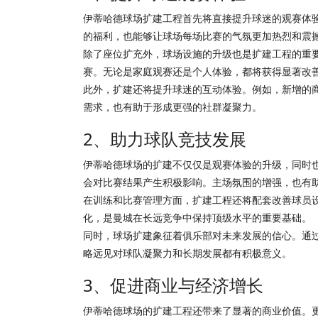
伊蒂哈德球场扩建工程首先将直接提升球迷的观赛体
的福利，也能够让球场每场比赛的气氛更加热烈和震
除了座位扩充外，球场设施的升级也是扩建工程的重
赛。无论是家庭观赛还是个人体验，都将获得显著改
此外，扩建还将提升球迷的互动体验。例如，新增的
需求，也有助于形成更强的社群凝聚力。
2、助力球队竞技发展
伊蒂哈德球场的扩建不仅仅是观赛体验的升级，同时
会对比赛结果产生积极影响。主场氛围的增强，也有
在训练和比赛管理方面，扩建工程还将配套改善球员
化，是曼城在长远竞争中保持顶级水平的重要基础。
同时，球场扩建象征着俱乐部对未来发展的信心。通
略远见对球队凝聚力和长期发展都有积极意义。
3、促进商业与经济增长
伊蒂哈德球场的扩建工程还带来了显著的商业价值。更