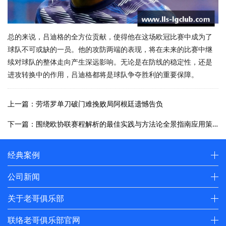
总的来说，吕迪格的全方位贡献，使得他在这场欧冠比赛中成为了
球队不可或缺的一员。他的攻防两端的表现，将在未来的比赛中继
续对球队的整体走向产生深远影响。无论是在防线的稳定性，还是
进攻转换中的作用，吕迪格都将是球队争夺胜利的重要保障。
上一篇：劳塔罗单刀破门难挽败局阿根廷遗憾告负
下一篇：围绕欧协联赛程解析的最佳实践与方法论全景指南应用策略研究
经典案例
公司新闻
关于老哥俱乐部
联络老哥俱乐部官网