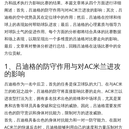
力和战术执行力影响比赛的结果。本篇文章将从四个方面进行详细
阐述：首先，吕迪格的防守作用与对AC米兰进攻的影响；其次，吕
迪格的空中优势及其在定位球中的作用；然后，吕迪格在控球和传
球上的表现如何帮助球队进攻；最后，吕迪格的心理素质与领导力
对球队士气的促进作用。每个方面的分析都将结合具体的比赛数据
和场上表现，以期呈现出一个多维度的吕迪格对比赛走向的影响。
最后，文章将对整体分析进行总结，回顾吕迪格在这场比赛中的全
方位贡献。
1、吕迪格的防守作用与对AC米兰进攻
的影响
吕迪格作为一名中后卫，首先的任务是保卫球队的大门。在与AC米
兰的欧冠之战中，吕迪格的防守将直接影响比赛的走向。AC米兰以
进攻型打法为主，拥有多名技术出色的前锋和中场球员，尤其是莱
奥和吉鲁等球员具备突破和定位球的威胁。因此，吕迪格需要发挥
出色的防守意识和身体对抗能力，限制对方的进攻威胁。
首先，吕迪格具备出色的身体对抗能力和一对一防守能力。在面对
AC米兰的快速反击时，吕迪格能够利用自己的速度和力量压制对方