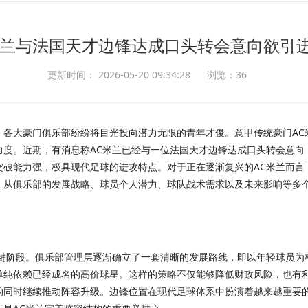
米兰与法国天才边锋达成口头转会意向欲引
更新时间： 2026-05-20 09:34:28
浏览：36
，各大豪门俱乐部纷纷将目光投向潜力无限的青年才俊。意甲传统豪门AC
力度。近期，有消息称AC米兰已经与一位法国天才边锋达成口头转会意向
突破能力强，极具现代足球的进攻特点。对于正在逐渐复兴的AC米兰而言
。从俱乐部的发展战略、球员个人潜力、球队战术需求以及未来影响等多
关键阶段。俱乐部管理层逐渐确立了一套清晰的发展路线，即以年轻球员为
单纯依赖已经成名的高价球星。这样的策略不仅能够降低财政风险，也有
的同时继续推动阵容升级。边锋位置在现代足球体系中扮演着越来越重要