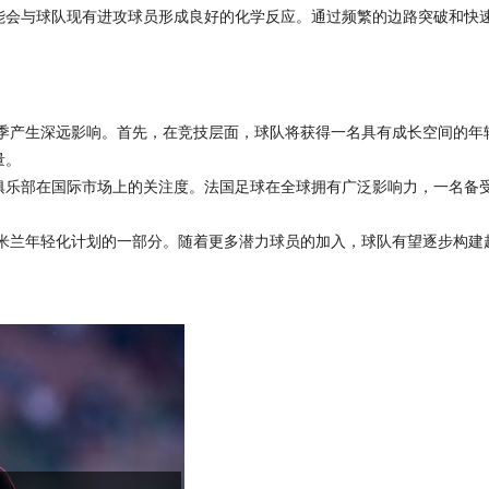
能会与球队现有进攻球员形成良好的化学反应。通过频繁的边路突破和快速
赛季产生深远影响。首先，在竞技层面，球队将获得一名具有成长空间的年
量。
俱乐部在国际市场上的关注度。法国足球在全球拥有广泛影响力，一名备
C米兰年轻化计划的一部分。随着更多潜力球员的加入，球队有望逐步构建
。