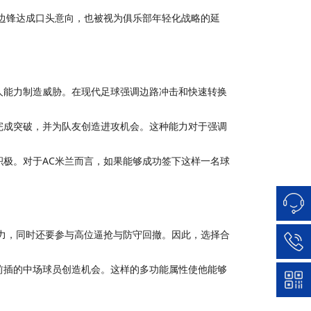
边锋达成口头意向，也被视为俱乐部年轻化战略的延
人能力制造威胁。在现代足球强调边路冲击和快速转换
完成突破，并为队友创造进攻机会。这种能力对于强调
极。对于AC米兰而言，如果能够成功签下这样一名球
力，同时还要参与高位逼抢与防守回撤。因此，选择合
前插的中场球员创造机会。这样的多功能属性使他能够