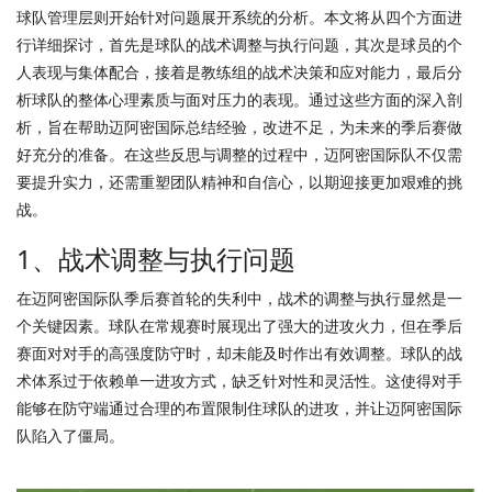
球队管理层则开始针对问题展开系统的分析。本文将从四个方面进
行详细探讨，首先是球队的战术调整与执行问题，其次是球员的个
人表现与集体配合，接着是教练组的战术决策和应对能力，最后分
析球队的整体心理素质与面对压力的表现。通过这些方面的深入剖
析，旨在帮助迈阿密国际总结经验，改进不足，为未来的季后赛做
好充分的准备。在这些反思与调整的过程中，迈阿密国际队不仅需
要提升实力，还需重塑团队精神和自信心，以期迎接更加艰难的挑
战。
1、战术调整与执行问题
在迈阿密国际队季后赛首轮的失利中，战术的调整与执行显然是一
个关键因素。球队在常规赛时展现出了强大的进攻火力，但在季后
赛面对对手的高强度防守时，却未能及时作出有效调整。球队的战
术体系过于依赖单一进攻方式，缺乏针对性和灵活性。这使得对手
能够在防守端通过合理的布置限制住球队的进攻，并让迈阿密国际
队陷入了僵局。