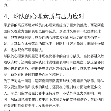
力。
4、球队的心理素质与压力应对
季后赛的高压环境对球员的心理素质提出了巨大的挑战，而迈阿密
国际队在这方面的表现也值得反思。尽管球队拥有一批优秀的球
员，但在关键时刻，球员们的心理素质和面对压力的能力仍显不
足。尤其是在比分落后的情况下，球队往往容易急躁，出现失误增
多、进攻配合不顺等情况。
球队的心理素质问题还体现在比赛中的自信心缺失。当比赛进入胶
着状态时，迈阿密国际队的球员往往表现得有些焦虑，缺乏足够的
信心去逆转局势。特别是在遭遇对方强力反扑时，球队显得有些脆
弱，缺乏在困难时刻挺身而出的精神力。
为了应对这一问题，迈阿密国际队需要加强心理素质的培养。球队
不仅要注重体能和技术的训练，还要在心理训练方面做出更多投
入。球员们应学会在比赛中保持冷静，不被外界压力所影响。同
时，教练组也需要在比赛中给予球员更多的支持和信心，帮助他们
在关键时刻保持专注，发挥最佳水平。