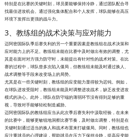
特别是在比赛的关键时刻，球员要能够保持冷静，通过团队配合寻
找最佳进攻机会。通过强化集体配合和个人发挥，球队能够在高压
环境下发挥出更强的战斗力。
3、教练组的战术决策与应对能力
迈阿密国际队季后赛失利的另一个重要因素是教练组在战术决策和
应对能力上的不足。教练组未能在比赛中及时做出有效的调整，尤
其是在面对对方强力防守时，未能提出有针对性的战术对策。在比
赛的过程中，球队曾多次陷入僵局，但教练组未能及时通过换人、
战术调整等手段来改变场上的局势。
尤其是在一些关键时刻，教练组的应变能力显得较为迟钝。例如，
在球队进攻受阻时，教练组未能及时调整进攻战术，缺乏改变进攻
模式的决心。此外，球队在防守端的薄弱环节没有得到足够的重
视，导致对手能够轻松制造威胁。
迈阿密国际队的教练组应当从此次季后赛失利中汲取经验，在未来
的比赛中，能够更敏锐地洞察比赛节奏，及时做出调整，特别是在
关键时刻通过适当的换人和战术布置来打破僵局。同时，教练组也
应注重球员的心理建设，帮助球员在压力下保持冷静，提高应变能