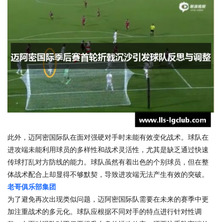
此外，迈阿密国际队在面对强硬对手时未能有效变化战术。球队在
进攻端未能利用球员的多样性和战术灵活性，尤其是缺乏通过快速
传球打乱对方防线的能力。球队虽然有着出色的个别球员，但在整
体战术配合上却显得不够默契，导致进攻端无法产生有效的突破。
老哥俱乐部集团
为了避免再次出现类似问题，迈阿密国际队需要在未来的赛季中更
加注重战术的多元化。球队应根据不同对手的特点进行针对性调