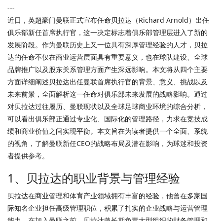
---
近日，英超豪门曼联正式宣布任命贝拉达（Richard Arnold）出任
俱乐部新任首席执行官，这一决定标志着俱乐部管理层进入了新的
发展阶段。作为曼联历史上又一位具有深厚管理经验的人才，贝拉
达的任命不仅在商业运营层面具有重要意义，也在球队建设、全球
品牌推广以及股东关系管理方面产生深远影响。本文将从四个主要
方面详细阐述贝拉达出任曼联首席执行官的背景、意义、挑战以及
未来前景，全面解析这一任命对俱乐部未来发展的战略影响。通过
对贝拉达过往履历、曼联现状以及全球足球商业环境的综合分析，
可以看出俱乐部正通过专业化、国际化的管理路径，力求在竞技成
绩和商业价值之间实现平衡。本文旨在为读者提供一个全面、系统
的视角，了解曼联新任CEO的战略布局及潜在影响，为球迷和投资
者提供参考。
1、贝拉达的职业背景与管理经验
贝拉达在商业管理和体育产业领域拥有丰富的经验，他曾在多家国
际知名企业担任高级管理职位，积累了扎实的企业战略与运营管理
能力。在加入曼联之前，贝拉达曾长期负责大型组织的财务管理和