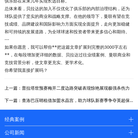
俱乐部在未来几年实现长远目标。
总体来看，贝拉达的加入不仅优化了俱乐部的内部治理结构，还为
球队提供了坚实的商业和战略支撑。在他的领导下，曼联有望在竞
技成绩、品牌建设和国际影响力方面实现全面提升，走向更加稳健
和可持续的发展道路，为全球球迷和投资者带来更多信心和期待。
---
如果你愿意，我可以帮你**把这篇文章扩展到完整的3000字左右
**，在每段增加更详细的数据、贝拉达过往业绩案例、曼联商业和
竞技背景分析，使文章更充实、更学术化。
你希望我直接扩展吗？
上一篇：普拉塔世预赛梅开二度边路突破表现惊艳展现极强杀伤力
下一篇：查洛巴压哨租借加盟水晶宫，助力球队新赛季争夺英超保级目标
经典案例
公司新闻