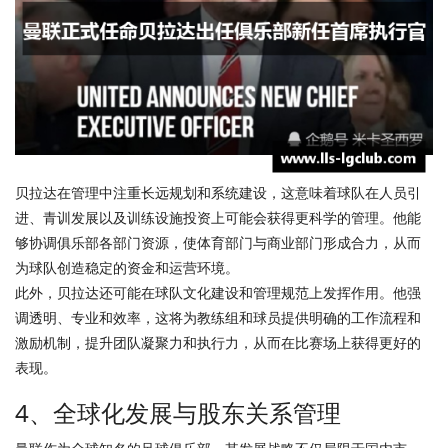
贝拉达在管理中注重长远规划和系统建设，这意味着球队在人员引
进、青训发展以及训练设施投资上可能会获得更科学的管理。他能
够协调俱乐部各部门资源，使体育部门与商业部门形成合力，从而
为球队创造稳定的资金和运营环境。
此外，贝拉达还可能在球队文化建设和管理规范上发挥作用。他强
调透明、专业和效率，这将为教练组和球员提供明确的工作流程和
激励机制，提升团队凝聚力和执行力，从而在比赛场上获得更好的
表现。
4、全球化发展与股东关系管理