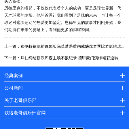
实的基础。
恩德里克的崛起，不仅仅代表着个人的成功，更是足球世界新一代
天才球员的缩影。他的首秀让我们看到了足球的未来，也让每一个
球迷对这项运动的热爱更加坚定。恩德里克的故事才刚刚开始，我
们期待在未来的赛场上，看到他更多的闪耀瞬间。
上一篇：布伦特福德前锋姆贝乌莫遭遇重伤或缺席赛季比赛影响球队战绩
下一篇：拜仁终结勒沃库森主场不败纪录 德甲豪门演绎精彩逆转之战
经典案例
公司新闻
关于老哥俱乐部
联络老哥俱乐部官网