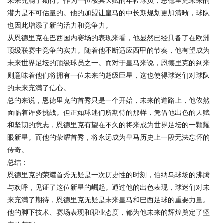
未来充满了期待。作为一位极具天赋的年轻球员，恩德里克未来的
潜力是不可估量的。他的加盟让皇马的中长期规划更加清晰，球队
也因此增添了新的活力和竞争力。
从恩德里克在巴西国内赛场的表现来看，他显然已经具备了在欧洲
顶级联赛中竞争的实力。随着他不断适应西甲的节奏，他有望成为
未来世界足坛的顶级球员之一。而对于皇马来说，恩德里克的到来
则意味着他们将拥有一位未来的超级巨星，这也使得球迷们对球队
的未来充满了信心。
总的来说，恩德里克的首秀只是一个开始，未来的道路上，他依然
面临着许多挑战。但正如球迷们所期待的那样，凭借他出色的天赋
和坚韧的意志，恩德里克有望在不久的将来成为世界足坛的一颗耀
眼新星。而他的荣耀首秀，将永远成为皇马历史上一段无法忘怀的
传奇。
总结：
恩德里克的荣耀首秀无疑是一次历史性的时刻，伯纳乌球场的沸腾
与欢呼，见证了这位新星的崛起。通过他的出色表现，球迷们对未
来充满了期待，恩德里克无疑是未来皇马和巴西足球的重要力量。
他的脚下技术、赛场表现和职业态度，都为他未来的辉煌奠定了坚