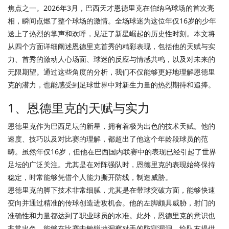
焦点之一。2026年3月，巴西天才恩德里克在伯纳乌球场的首次亮
相，瞬间点燃了整个球场的激情。全场球迷为这位年仅16岁的少年
送上了热烈的掌声和欢呼，见证了新星崛起的历史性时刻。本文将
从四个方面详细阐述恩德里克首秀的精彩表现，包括他的天赋与实
力、首秀的激动人心场面、球迷的反应与情感共鸣，以及对未来的
无限期望。通过这些角度的分析，我们不仅能够更好地理解恩德里
克的潜力，也能感受到足球世界中对新生力量的热烈期待和追捧。
1、恩德里克的天赋与实力
恩德里克作为巴西足坛的新星，拥有着极为出色的技术天赋。他的
速度、技巧以及对比赛的理解，都超出了他这个年龄段球员的范
畴。虽然年仅16岁，但他在巴西国内联赛中的表现已经引起了世界
足坛的广泛关注。尤其是在对阵强队时，恩德里克的表现始终保持
稳定，时常能够凭借个人能力撕开防线，制造威胁。
恩德里克的脚下技术非常细腻，尤其是在带球突破方面，能够快速
变向并通过精准的传球创造进攻机会。他的左脚颇具威胁，射门的
准确性和力量都达到了职业球员的水准。此外，恩德里克的意识也
非常出色，能够在比赛中敏锐地洞察对手的防守漏洞，给队友提供