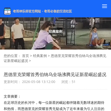
To
na
您的位置：
首页
>
经典案例
>
恩德里克荣耀首秀伯纳乌全场沸腾见
证新星崛起盛况
>
恩德里克荣耀首秀伯纳乌全场沸腾见证新星崛起盛况
更新时间： 2026-05-08 13:12:00
浏览：51
文章摘要：
在足球历史的长河中，每一位新星的崛起都伴随着无数球迷的期待
和热情，而恩德里克的荣耀首秀无疑成为了近年来最为引人注目的