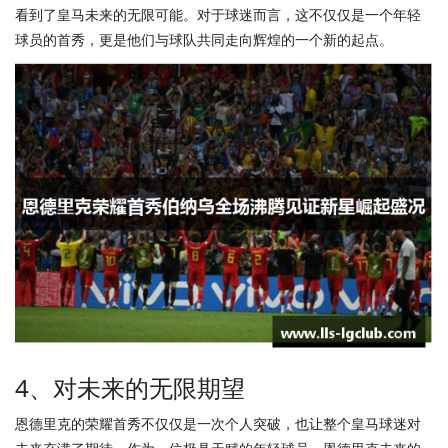
看到了皇马未来的无限可能。对于球迷而言，这不仅仅是一个年轻
球员的首秀，更是他们与球队共同走向辉煌的一个新的起点。
4、对未来的无限期望
恩德里克的荣耀首秀不仅仅是一次个人突破，也让整个皇马球迷对