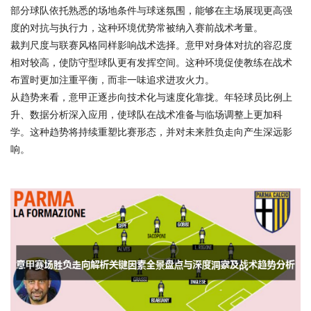
部分球队依托熟悉的场地条件与球迷氛围，能够在主场展现更高强
度的对抗与执行力，这种环境优势常被纳入赛前战术考量。
裁判尺度与联赛风格同样影响战术选择。意甲对身体对抗的容忍度
相对较高，使防守型球队更有发挥空间。这种环境促使教练在战术
布置时更加注重平衡，而非一味追求进攻火力。
从趋势来看，意甲正逐步向技术化与速度化靠拢。年轻球员比例上
升、数据分析深入应用，使球队在战术准备与临场调整上更加科
学。这种趋势将持续重塑比赛形态，并对未来胜负走向产生深远影
响。