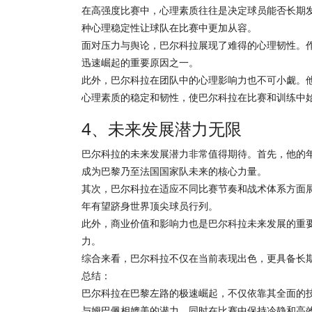
在高强度比赛中，心理素质往往是决定球员能否长期
种心理稳定性让球队在比赛中更加从容。
面对压力与舆论，巴尔科拉展现了难得的心理韧性。
迅速崛起的重要原因之一。
此外，巴尔科拉在团队中的心理影响力也不可小觑。
心理素质的稳定和韧性，使巴尔科拉在比赛和训练中
4、未来发展潜力无限
巴尔科拉的未来发展潜力非常值得期待。首先，他的
成为巴黎乃至法国国家队未来的核心力量。
其次，巴尔科拉在适应不同比赛节奏和战术体系方面
年有望跻身世界顶尖球员行列。
此外，商业价值和影响力也是巴尔科拉未来发展的重
力。
综合来看，巴尔科拉不仅在当前表现出色，更具备长
总结：
巴尔科拉在巴黎左路的极速崛起，不仅依靠其全面的
与姆巴佩相媲美的潜力，同时在比赛中保持冷静和高