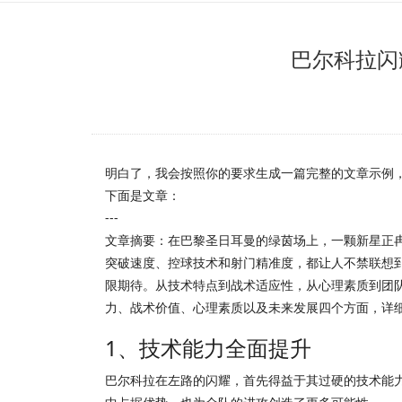
巴尔科拉闪
明白了，我会按照你的要求生成一篇完整的文章示例，
下面是文章：
---
文章摘要：在巴黎圣日耳曼的绿茵场上，一颗新星正
突破速度、控球技术和射门精准度，都让人不禁联想
限期待。从技术特点到战术适应性，从心理素质到团
力、战术价值、心理素质以及未来发展四个方面，详
1、技术能力全面提升
巴尔科拉在左路的闪耀，首先得益于其过硬的技术能