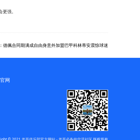
会更强。
：德佩合同期满成自由身意外加盟巴甲科林蒂安震惊球迷
官网
ight © 2021
老哥俱乐部官方网站 - 老哥必备的交流社区
版权所有