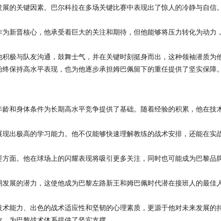
发展的关键因素。巴尔科拉在多场关键比赛中表现出了惊人的冷静与自信
作为新晋核心，他承受着巨大的关注和期待，但他能够将压力转化为动力
他积极与队友沟通，鼓舞士气，并在关键时刻挺身而出，这种领袖潜质为
始终保持高水平表现，也为他逐步承担姆巴佩留下的重任提供了坚实保障
年龄和身体条件为长期高水平竞争提供了基础。随着经验的积累，他在技
展现出极高的学习能力。他不仅能够快速理解教练的战术安排，还能在实
要方面。他在球场上的闪耀表现将吸引更多关注，同时也可能成为巴黎品
期发展的潜力，这使他成为巴黎左路新王和姆巴佩时代潜在接班人的最佳
技术能力、出色的战术适应性和坚韧的心理素质，更源于他对未来发展的
效，为巴黎战术体系提供了坚实支撑。