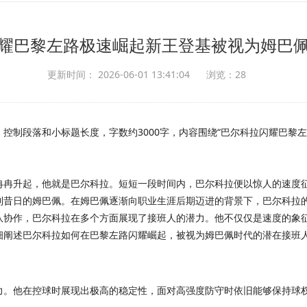
耀巴黎左路极速崛起新王登基被视为姆巴
更新时间： 2026-06-01 13:41:04
浏览：28
控制段落和小标题长度，字数约3000字，内容围绕“巴尔科拉闪耀巴黎
冉冉升起，他就是巴尔科拉。短短一段时间内，巴尔科拉便以惊人的速度
到昔日的姆巴佩。在姆巴佩逐渐向职业生涯后期迈进的背景下，巴尔科拉
队协作，巴尔科拉在多个方面展现了接班人的潜力。他不仅仅是速度的象
细阐述巴尔科拉如何在巴黎左路闪耀崛起，被视为姆巴佩时代的潜在接班
力。他在控球时展现出极高的稳定性，面对高强度防守时依旧能够保持球