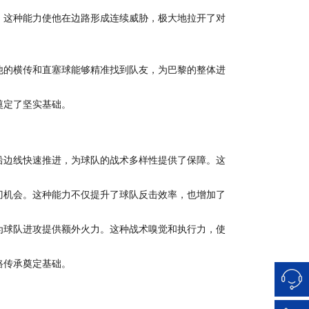
。这种能力使他在边路形成连续威胁，极大地拉开了对
他的横传和直塞球能够精准找到队友，为巴黎的整体进
奠定了坚实基础。
沿边线快速推进，为球队的战术多样性提供了保障。这
刀机会。这种能力不仅提升了球队反击效率，也增加了
为球队进攻提供额外火力。这种战术嗅觉和执行力，使
路传承奠定基础。