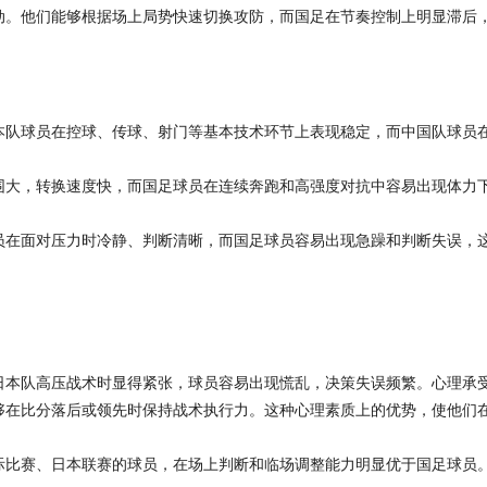
动。他们能够根据场上局势快速切换攻防，而国足在节奏控制上明显滞后
本队球员在控球、传球、射门等基本技术环节上表现稳定，而中国队球员
围大，转换速度快，而国足球员在连续奔跑和高强度对抗中容易出现体力
员在面对压力时冷静、判断清晰，而国足球员容易出现急躁和判断失误，
日本队高压战术时显得紧张，球员容易出现慌乱，决策失误频繁。心理承
够在比分落后或领先时保持战术执行力。这种心理素质上的优势，使他们
际比赛、日本联赛的球员，在场上判断和临场调整能力明显优于国足球员