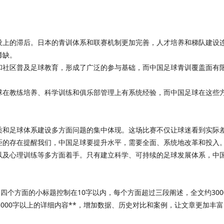
设上的滞后。日本的青训体系和联赛机制更加完善，人才培养和梯队建设
稀缺。
和社区普及足球教育，形成了广泛的参与基础，而中国足球青训覆盖面有
球在教练培养、科学训练和俱乐部管理上有系统经验，而中国足球在这些
质和足球体系建设多方面问题的集中体现。这场比赛不仅让球迷看到实际
距的存在提醒我们，中国足球要提升水平，需要全面、系统地改革和投入
以及心理训练等多方面着手。只有建立科学、可持续的足球发展体系，中
四个方面的小标题控制在10字以内，每个方面超过三段阐述，全文约30
000字以上的详细内容**，增加数据、历史对比和案例，让文章更加丰富