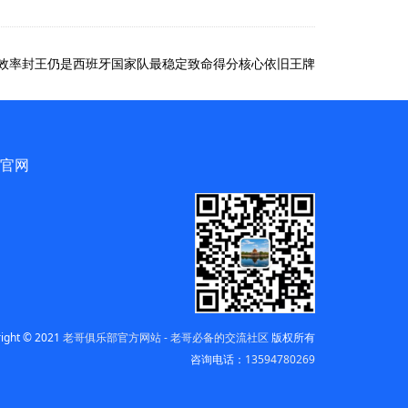
效率封王仍是西班牙国家队最稳定致命得分核心依旧王牌
官网
ight © 2021
老哥俱乐部官方网站 - 老哥必备的交流社区
版权所有
咨询电话：
13594780269