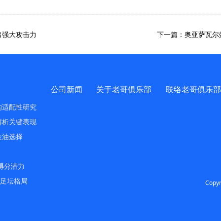
出强大攻击力
下一篇：奥亚萨瓦尔
公司新闻
关于老哥俱乐部
联络老哥俱乐部
构适配性研究
解析关键表现
金油选择
得分潜力
洲足坛格局
Copyr