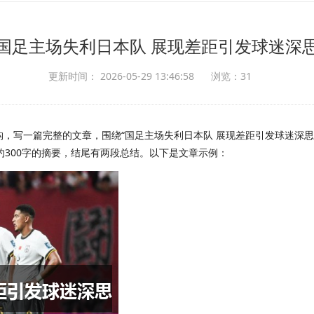
国足主场失利日本队 展现差距引发球迷深
更新时间： 2026-05-29 13:46:58
浏览：31
，写一篇完整的文章，围绕“国足主场失利日本队 展现差距引发球迷深思
约300字的摘要，结尾有两段总结。以下是文章示例：