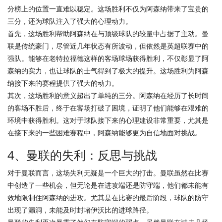
分榜上的位置一直难以稳定。这场胜利不仅为阿森纳带来了宝贵的
三分，还为球队注入了强大的心理动力。
首先，这场胜利帮助阿森纳在与顶级球队的较量中占据了主动。曼
联是传统豪门，尽管近几年状态有所波动，但依然是英超联赛中的
强队。能够在老特拉福德这样的客场球场获得胜利，不仅彰显了阿
森纳的实力，也让球队的士气得到了极大的提升。这场胜利为阿森
纳接下来的赛程提供了强大的动力。
其次，这场胜利的意义超出了单纯的三分。阿森纳在经历了长时间
的客场不胜后，终于在客场打破了困境，证明了他们能够在艰难的
环境中获得胜利。这对于球队接下来的心理建设非常重要，尤其是
在接下来的一些困难赛程中，阿森纳能够更为自信地面对挑战。
4、曼联的失利：反思与挑战
对于曼联而言，这场失利无疑是一个巨大的打击。曼联虽然在比赛
中创造了一些机会，但无论是在进攻端还是防守端，他们都未能有
效地限制住阿森纳的进攻。尤其是在比赛的最后阶段，球队的防守
出现了漏洞，未能及时封堵伊沃比的进球路径。