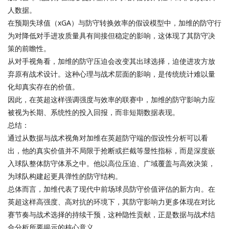
人数据。
在预期失球值（xGA）与防守转换效率的假设模型中，加维的防守行
为对降低对手进攻质量具有间接但稳定的影响，这体现了其防守决
策的前瞻性。
从对手视角看，加维的防守压迫会改变其出球选择，迫使进攻方放
弃原有战术设计。这种心理与战术层面的影响，是传统统计难以量
化却真实存在的价值。
因此，在英超这样强调强度与效率的联赛中，加维的防守影响力应
被视为长期、系统性的投入回报，而非短期数据表现。
总结：
通过从数据与战术视角对加维在英超防守端的假设性分析可以看
出，他的真实价值并不局限于抢断或拦截等显性指标，而是深度嵌
入球队整体防守体系之中。他以高位压迫、广域覆盖与高效决策，
为球队构建起更具弹性的防守结构。
总体而言，加维代表了现代中前场球员防守价值评估的新方向。在
英超这样高强度、高对抗的环境下，其防守影响力更多体现在对比
赛节奏与战术选择的持续干预，这种隐性贡献，正是数据与战术结
合分析所要揭示的核心意义。