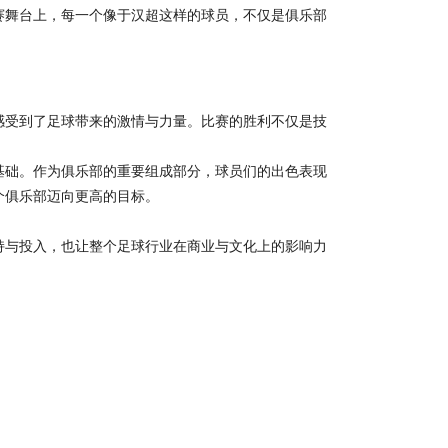
赛舞台上，每一个像于汉超这样的球员，不仅是俱乐部
感受到了足球带来的激情与力量。比赛的胜利不仅是技
基础。作为俱乐部的重要组成部分，球员们的出色表现
个俱乐部迈向更高的目标。
持与投入，也让整个足球行业在商业与文化上的影响力