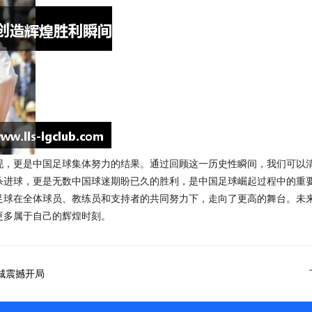
现，更是中国足球集体努力的结果。通过回顾这一历史性瞬间，我们可以
杀进球，更是无数中国球迷期盼已久的胜利，是中国足球崛起过程中的重
足球在全体球员、教练员和支持者的共同努力下，走向了更高的舞台。未
更多属于自己的辉煌时刻。
城震撼开局