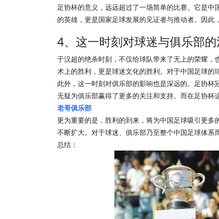
足协杯的意义，远远超过了一场简单的比赛。它是中
的英雄，更是国家足球发展的见证者与推动者。因此
4、这一时刻对球迷与俱乐部的
于汉超的绝杀时刻，不仅给球队带来了无上的荣耀，
术上的胜利，更是球迷文化的胜利。对于中国足球的
此外，这一时刻对俱乐部的影响也是深远的。足协杯
无疑为俱乐部赢得了更多的关注和支持。而在足协杯
老哥俱乐部
更为重要的是，胜利的到来，将为中国足球吸引更多
不断扩大。对于球迷、俱乐部乃至整个中国足球体系
总结：