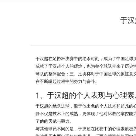
于汉
于汉超在足协杯决赛中的绝杀时刻，成为了中国足球
成就了于汉超个人的辉煌，也为整个球队带来了历史
球队的整体配合；三、足协杯对于中国足球的象征意
在不断崛起过程中的努力与奋斗。
1、于汉超的个人表现与心理素
于汉超的绝杀进球，源于他出色的个人技术和超凡的
静不仅是技术上的成熟，更体现了他对比赛的掌控能
了他的天赋与毅力。
与其他球员不同的是，于汉超在比赛中的心理素质极