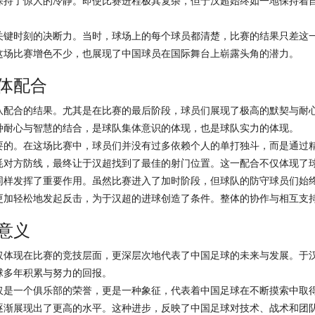
保持了惊人的冷静。即使比赛进程极其复杂，但于汉超始终如一地保持着
关键时刻的决断力。当时，球场上的每个球员都清楚，比赛的结果只差这
这场比赛增色不少，也展现了中国球员在国际舞台上崭露头角的潜力。
体配合
队配合的结果。尤其是在比赛的最后阶段，球员们展现了极高的默契与耐
种耐心与智慧的结合，是球队集体意识的体现，也是球队实力的体现。
要的。在这场比赛中，球员们并没有过多依赖个人的单打独斗，而是通过
耗对方防线，最终让于汉超找到了最佳的射门位置。这一配合不仅体现了
同样发挥了重要作用。虽然比赛进入了加时阶段，但球队的防守球员们始
更加轻松地发起反击，为于汉超的进球创造了条件。整体的协作与相互支
意义
仅体现在比赛的竞技层面，更深层次地代表了中国足球的未来与发展。于
球多年积累与努力的回报。
仅是一个俱乐部的荣誉，更是一种象征，代表着中国足球在不断摸索中取
逐渐展现出了更高的水平。这种进步，反映了中国足球对技术、战术和团