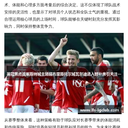
术、体能和心理多方面考量后的综合决定。这不仅体现了球队战术
安排的灵活性，也显示了对球员个人状态和全队士气的重视。通过
合理运用核心球员的上场时间，球队能够在关键时刻充分发挥其影
响力，同时保持整体竞争力。
从赛季整体来看，这种策略有助于球队应对长赛季带来的体能消耗
和伤病风险，同时培养年轻球员和替补球员的能力，为未来比赛储