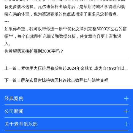
备更多战术选择。瓦尔迪替补出场背后，是莱斯特城科学管理和战
略布局的体现，也为英冠赛场的焦点战增添了更多悬念和看点。
---
如果你希望，我可以帮你进一步**优化文章到完整3000字左右的篇
幅**，每个自然段扩充细节和数据分析，使文章内容更丰富和深
入。
你希望我直接扩展到3000字吗？
上一篇：罗德里力压维尼修斯捧起2024年金球奖 成为自1990年以来首位获奖后腰球员
下一篇：萨尔布吕肯惊艳德国杯连续击败拜仁与法兰克福
经典案例
公司新闻
关于老哥俱乐部