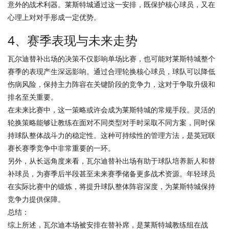
意外的战术利器。莱斯特城通过这一安排，既保护核心球员，又在
心理上对对手形成一定优势。
4、赛季表现与未来走势
瓦尔迪替补出场的决策不仅影响单场比赛，也可能对莱斯特城整个
赛季的表现产生深远影响。通过合理轮换核心球员，球队可以降低
伤病风险，保持主力阵容在关键阶段的竞争力，这对于争取升级和
排名至关重要。
在未来比赛中，这一策略或许会成为莱斯特城的常规手段。灵活的
轮换策略能够让教练在面对不同类型对手时采取不同方案，同时保
持球队整体战斗力的稳定性。这种可持续性的管理方法，是英冠联
赛长赛季竞争中非常重要的一环。
另外，从长远角度来看，瓦尔迪替补出场有助于球队培养新人和替
补球员，为赛季后半段甚至未来赛季储备更多战术资源。年轻球员
在实际比赛中的锻炼，将提升球队整体阵容深度，为莱斯特城保持
竞争力提供保障。
总结：
综上所述，瓦尔迪本场被安排在替补席，是莱斯特城教练组在战