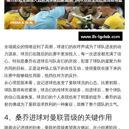
全场观众的情绪达到了高潮，球迷们的欢呼声成为了球队进攻的动
力源泉。球员们在随后的比赛中更加投入，每一次进攻都充满了信
心。特别是桑乔在进球后与队友们的庆祝，彰显了球队的凝聚力和
共同的目标。正是这种场上场下的良性互动，使得曼联在接下来的
比赛中能够稳住局面，抵挡住对方的反扑。
从心理层面来看，这记进球也改变了曼联球员的心态。比赛初期，
球队显得有些紧张，球员们的传球失误较多，但进球后，整个球队
的信心迅速恢复。球员们的个人表现也有了明显的提升，桑乔的远
射仿佛成为了曼联追求胜利的一种象征，鼓舞了整个团队的士气。
4、桑乔进球对曼联晋级的关键作用
随着这记进球的到来，曼联的晋级希望再次燃起。在小组赛阶段，