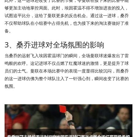
此外，这一进球还改变了比赛的节奏，令曼联在接下来的比赛中能
够更加主动地掌控局面。此时，埃因霍温不得不增加进攻的投入，
试图追平比分，这给了曼联更多的反击机会。通过这一进球，桑乔
不仅帮助球队在小组赛中占得先机，也为接下来的淘汰赛做好了准
备。
3、桑乔进球对全场氛围的影响
当桑乔的远射飞入埃因霍温球门的瞬间，全场曼联球迷爆发出了雷
鸣般的欢呼。这记进球不仅点燃了红魔球迷的激情，更是提升了球
员们的士气。曼联在本场比赛中的表现一度显得比较沉闷，而桑乔
的这一进球仿佛为整个球队注入了一针强心剂，瞬间改变了比赛的
氛围。