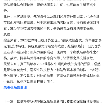
强队若无法合理轮换，即便纸面实力占优，也可能在关键节点失
分。
此外，主客场环境、气候条件以及裁判尺度等外部因素，也会在细
节层面左右比赛结果。对于志在出线的强队而言，提前做好应对预
案，减少非竞技因素带来的干扰，是确保晋级前景的重要保障。
总结：
综合来看，2023世界杯出线形势呈现出“强队依旧占优、竞争更加多
元”的总体特征。传统豪强凭借经验与底蕴仍是晋级热门，但其优势
正在被不断压缩；新兴力量的崛起，使得每一个出线名额都来之不
易。战术、阵容与外部条件的综合作用，让晋级之路充满变数。
展望未来，真正能够在2023世界杯中顺利出线并走远的强队，必然
是那些在稳定性、适应性和执行力上都达到高水准的球队。出线形
势的演变，不仅是实力对比的结果，更是体系建设与长期规划的集
中体现，这也正是世界杯魅力所在。
老哥俱乐部集团
下一篇：世俱杯赛场伤停情况最新更新与比赛走势深度解读影响因素分析全景