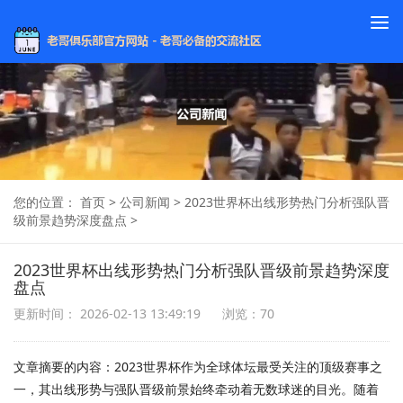
To
na
您的位置：
首页
>
公司新闻
>
2023世界杯出线形势热门分析强队晋
级前景趋势深度盘点
>
2023世界杯出线形势热门分析强队晋级前景趋势深度
盘点
更新时间： 2026-02-13 13:49:19
浏览：70
文章摘要的内容：2023世界杯作为全球体坛最受关注的顶级赛事之
一，其出线形势与强队晋级前景始终牵动着无数球迷的目光。随着