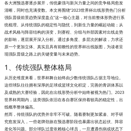
各大洲预选赛逐步展开，传统豪强与新兴力量之间的竞争格局愈发
清晰，同时也充满变数。本文将围绕“2023世界杯出线形势热门分析
强队晋级前景趋势深度盘点”这一核心主题，对当前整体形势进行系
统梳理。从传统强队的稳定性与隐忧，到新生力量的崛起动能；从
战术风格与阵容结构的演变，到赛程、分组与外部因素对出线走势
的影响，逐层展开深入分析。通过多角度、多层次的解读，力求还
原一个更加立体、真实且具有前瞻性的世界杯出线版图，为读者呈
现强队晋级之路上的关键变量与未来趋势。
1、传统强队整体格局
从历史维度来看，世界杯舞台始终由少数传统强队占据主导地位。
这些球队往往拥有深厚的足球或篮球文化积淀，完善的青训体系以
及成熟的大赛经验，因此在出线形势分析中始终被视为热门。2023
世界杯周期内，这类强队依旧在各自赛区保持着较高的稳定性，出
线概率整体偏高。
然而，传统强队的优势并非牢不可破。随着赛制更加紧凑、对手研
究愈发深入，一些老牌劲旅在预选赛阶段也暴露出状态起伏、阵容
老化等问题。部分球队过度依赖核心球员，一旦遭遇伤病或状态下